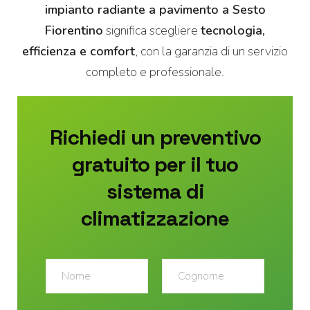
impianto radiante a pavimento a Sesto
Fiorentino
significa scegliere
tecnologia,
efficienza e comfort
, con la garanzia di un servizio
completo e professionale.
Richiedi un preventivo
gratuito per il tuo
sistema di
climatizzazione
N
o
m
Nome
Cognome
e