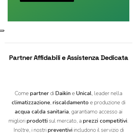
y
s
*
a
g
g
i
o
T
e
l
Partner Affidabili e Assistenza Dedicata
e
f
o
n
o
Come
partner
di
Daikin
e
Unical
, leader nella
climatizzazione
,
riscaldamento
e produzione di
acqua calda sanitaria
, garantiamo accesso ai
migliori
prodotti
sul mercato, a
prezzi competitivi
.
Inoltre, i nostri
preventivi
includono il servizio di