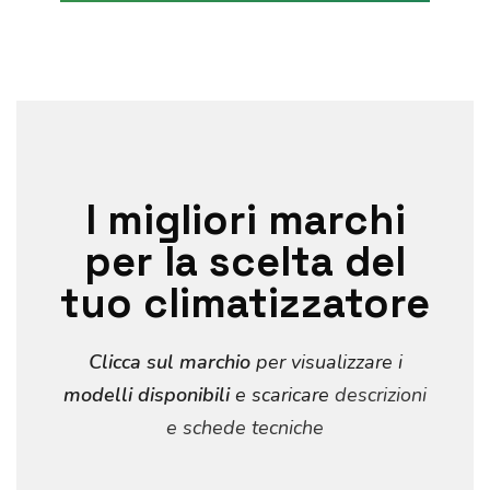
e
M
e
s
s
a
g
g
i
o
I migliori marchi
per la scelta del
tuo climatizzatore
Clicca sul marchio
per visualizzare i
modelli disponibili
e scaricare
descrizioni
e schede tecniche