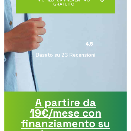
RICHIEDI UN PREVENTIVO
GRATUITO
4,5
Basato su 23 Recensioni
A partire da
19€/mese
con
finanziamento su