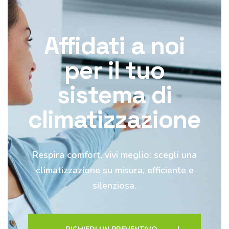
Affidati a noi
per il tuo
sistema di
climatizzazione
Respira comfort, vivi meglio: scegli una
climatizzazione su misura, efficiente e
silenziosa.